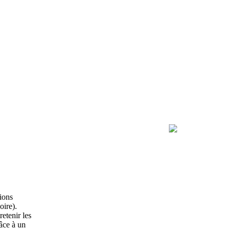
ions
oire).
etenir les
râce à un