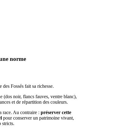
 une norme
 des Fossés fait sa richesse.
e (dos noir, flancs fauves, ventre blanc),
nces et de répartition des couleurs.
a race. Au contraire :
préserver cette
l
pour conserver un patrimoine vivant,
stricts.