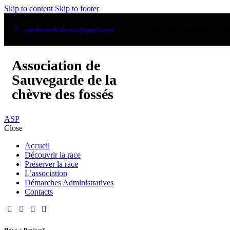
Skip to content
Skip to footer
aspchevredesfosses@gmail.com
Siège Social - Ecomusée la Bi
Association de
Sauvegarde de la
chèvre des fossés
ASP
Close
Accueil
Découvrir la race
Préserver la race
L’association
Démarches Administratives
Contacts
Have a Project?