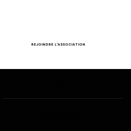
Adhérer à l’ASP, c’est rejoindre un réseau d’éleveurs et
de passionnés engagés pour la sauvegarde d’un
patrimoine vivant. Votre cotisation permet de financer
les actions de conservation, les outils de suivi
génétique et la promotion de la race.
REJOINDRE L'ASSOCIATION
ASP
Ecomusée du Pays de Rennes
Ferme de la Bintinais
35200 Rennes