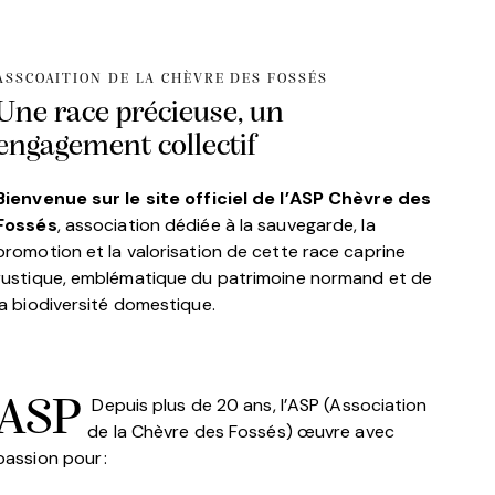
ASSCOAITION DE LA CHÈVRE DES FOSSÉS
Une race précieuse, un
engagement collectif
Bienvenue sur le site officiel de l’ASP Chèvre des
Fossés
, association dédiée à la sauvegarde, la
promotion et la valorisation de cette race caprine
rustique, emblématique du patrimoine normand et de
la biodiversité domestique.
Depuis plus de 20 ans, l’ASP (Association
ASP
de la Chèvre des Fossés) œuvre avec
passion pour :