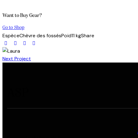
Want to Buy Gear?
Go to Shop
Espèce
Chèvre des fossés
Poid
11 kg
Share
Next Project
ASP
Ecomusée du Pays de Rennes