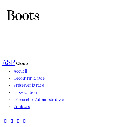
Boots
ASP
Close
Accueil
Découvrir la race
Préserver la race
L’association
Démarches Administratives
Contacts