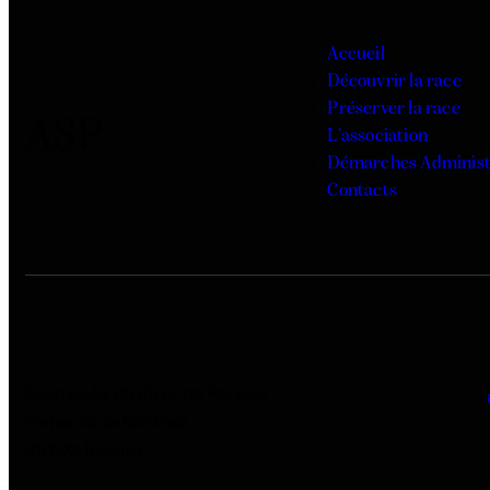
Accueil
Découvrir la race
Préserver la race
ASP
L’association
Démarches Administ
Contacts
Ecomusée du Pays de Rennes
Ferme de la Bintinais
35200 Rennes