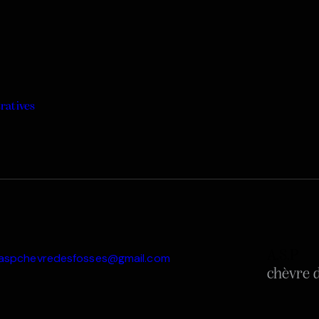
ratives
A.S.P
aspchevredesfosses@gmail.com
chèvre d