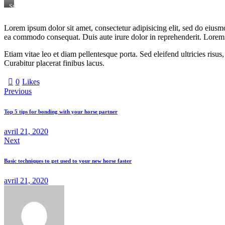
Stet
clita
kasd
Lorem ipsum dolor sit amet, consectetur adipisicing elit, sed do eiusm
gubergren,
ea commodo consequat. Duis aute irure dolor in reprehenderit. Lorem i
no
sea
sanctus
Etiam vitae leo et diam pellentesque porta. Sed eleifend ultricies ri
est
Curabitur placerat finibus lacus.
labore
et
0
Likes
dolore.
By
Previous
Kevin
Smith
Top 5 tips for bonding with your horse partner
avril 21, 2020
Next
Basic techniques to get used to your new horse faster
avril 21, 2020