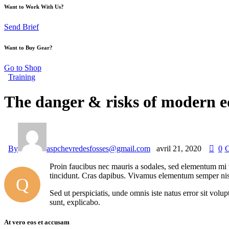
Want to Work With Us?
Send Brief
Want to Buy Gear?
Go to Shop
Training
The danger & risks of modern e
By
aspchevredesfosses@gmail.com
avril 21, 2020
0
Proin faucibus nec mauris a sodales, sed elementum mi ti
tincidunt. Cras dapibus. Vivamus elementum semper nisi. 
Q
Sed ut perspiciatis, unde omnis iste natus error sit vol
sunt, explicabo.
At vero eos et accusam