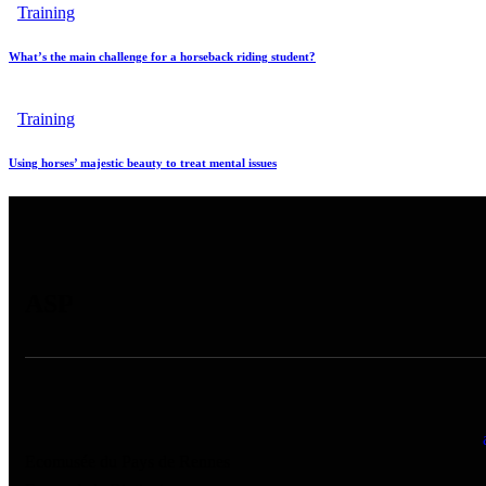
Training
What’s the main challenge for a horseback riding student?
Training
Using horses’ majestic beauty to treat mental issues
ASP
Ecomusée du Pays de Rennes