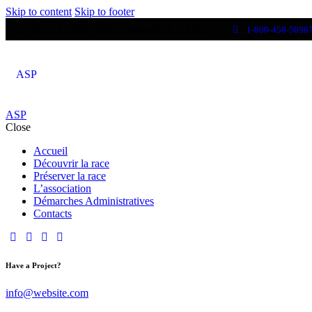
Skip to content
Skip to footer
Mon - Fri 8:00 - 18:00 / Sunday 8:00 - 14:00
1-800-458-5698
ASP
ASP
Close
Accueil
Découvrir la race
Préserver la race
L’association
Démarches Administratives
Contacts
Have a Project?
info@website.com