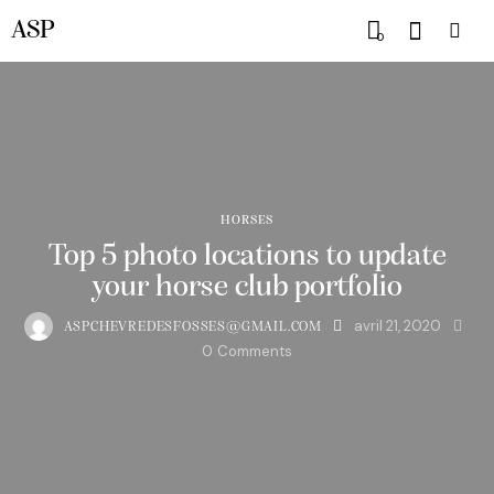
ASP
0
HORSES
Top 5 photo locations to update
your horse club portfolio
avril 21, 2020
ASPCHEVREDESFOSSES@GMAIL.COM
0
Comments