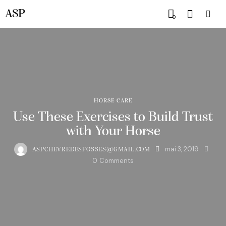
ASP
0
HORSE CARE
Use These Exercises to Build Trust
with Your Horse
mai 3, 2019
ASPCHEVREDESFOSSES@GMAIL.COM
0
Comments