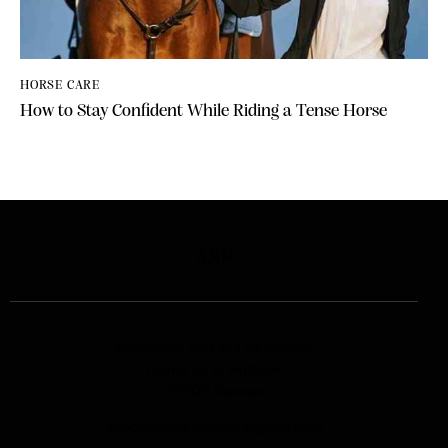
HORSE CARE
How to Stay Confident While Riding a Tense Horse
ASP
Ecomusée du Pays de Rennes
Ferme de la Bintinais
35200 Rennes
aspchevredesfosses@gmail.com